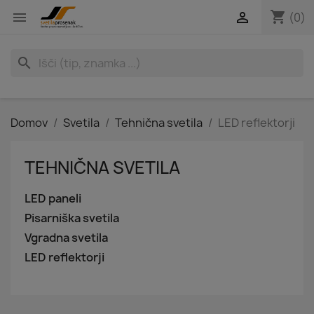
shopping_cart


(0)
search
Domov
Svetila
Tehnična svetila
LED reflektorji
TEHNIČNA SVETILA
LED paneli
Pisarniška svetila
Vgradna svetila
LED reflektorji