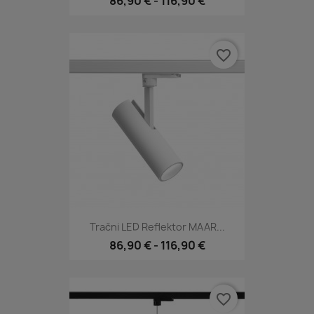
86,90 €
-
116,90 €
favorite_border
Tračni LED Reflektor MAAR...
86,90 €
-
116,90 €
favorite_border