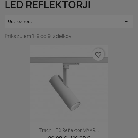
LED REFLEKTORJI

Ustreznost
Prikazujem 1-9 od 9 izdelkov
favorite_border
Tračni LED Reflektor MAAR...