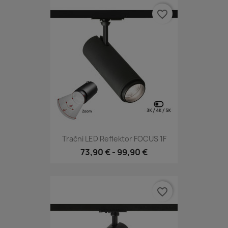
favorite_border
Tračni LED Reflektor FOCUS 1F
73,90 €
-
99,90 €
favorite_border