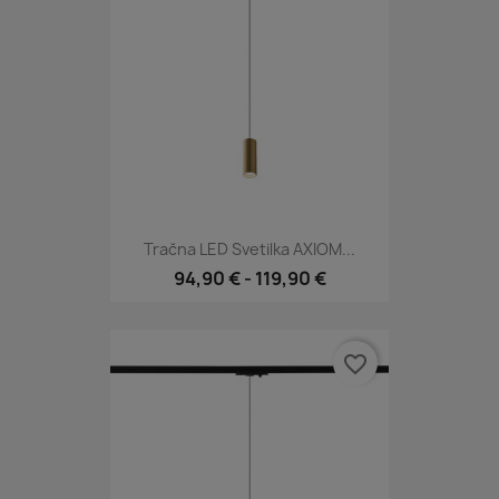
Tračna LED Svetilka AXIOM...
94,90 €
-
119,90 €
favorite_border