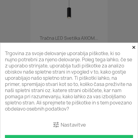
Tračna LED Svetilka AXIOM...
×
89,90 €
-
115,90 €
Trgovina za svoje delovanje uporablja piškotke, ki so
nujno potrebni za njeno delovanje. Poleg tega lahko, če se
z uporabo strinjate, uporablja tudi piškotke za analizo
favorite_border
obiskov naše spletne strani in vpogled v to, kako gostje
uporabljajo našo spletno stran. Ti piškotki lahko, na
primer, spremljajo stvari kot so to, koliko časa preživite na
naši spletni strani oz. katere strani obiščete, kar nam
pomaga pri razumevanju, kako lahko za vas izboljšamo
spletno stran. Ali sprejmete te piškotke in s tem povezano
obdelavo osebnih podatkov?
tune
Nastavitve