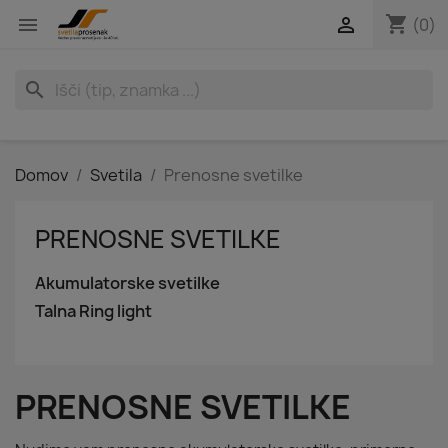
shopping_cart


(0)
search
Domov
Svetila
Prenosne svetilke
PRENOSNE SVETILKE
Akumulatorske svetilke
Talna Ring light
PRENOSNE SVETILKE