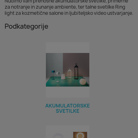
Nudimo vam prenosne akumulatorske svetilke, primerne
za notranje in zunanje ambiente, ter talne svetilke Ring
light za kozmetične salone in ljubiteljsko video ustvarjanje.
Podkategorije
AKUMULATORSKE
SVETILKE