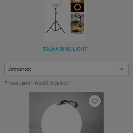
TALNA RING LIGHT

Ustreznost
Prikazujem 1-6 od 6 izdelkov
favorite_border