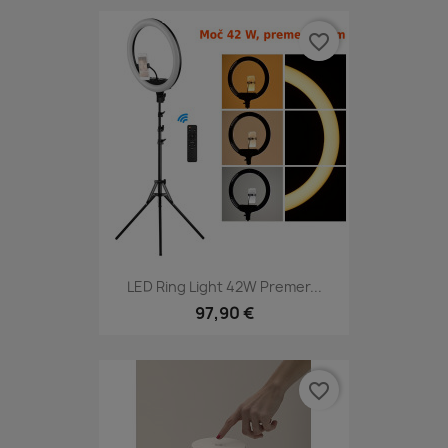
favorite_border
LED Ring Light 42W Premer...
97,90 €
favorite_border