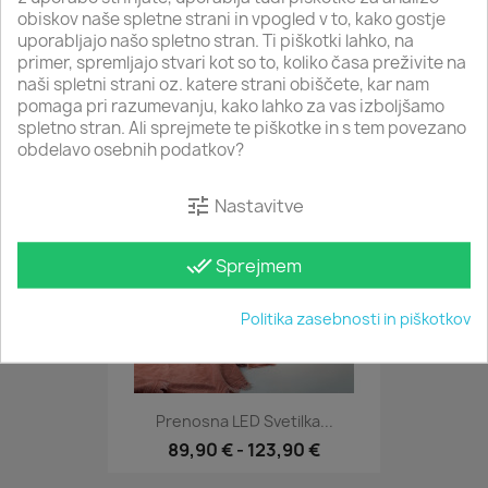
obiskov naše spletne strani in vpogled v to, kako gostje
uporabljajo našo spletno stran. Ti piškotki lahko, na
Prenosna LED Svetilka...
primer, spremljajo stvari kot so to, koliko časa preživite na
119,90 €
-
137,90 €
naši spletni strani oz. katere strani obiščete, kar nam
pomaga pri razumevanju, kako lahko za vas izboljšamo
spletno stran. Ali sprejmete te piškotke in s tem povezano
obdelavo osebnih podatkov?
favorite_border
tune
Nastavitve
done_all
Sprejmem
Politika zasebnosti in piškotkov
Prenosna LED Svetilka...
89,90 €
-
123,90 €