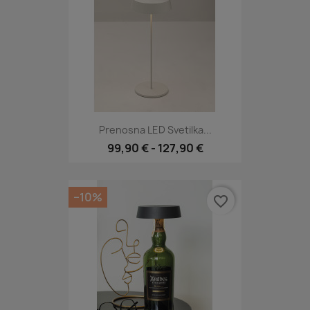
Prenosna LED Svetilka...
99,90 €
-
127,90 €
−10%
favorite_border