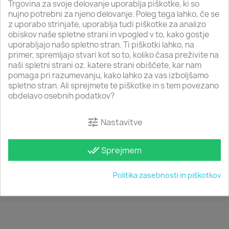
Namizna svetila
Trgovina za svoje delovanje uporablja piškotke, ki so
nujno potrebni za njeno delovanje. Poleg tega lahko, če se
LED reflektorji
z uporabo strinjate, uporablja tudi piškotke za analizo
Cestna svetila
obiskov naše spletne strani in vpogled v to, kako gostje
uporabljajo našo spletno stran. Ti piškotki lahko, na
primer, spremljajo stvari kot so to, koliko časa preživite na
naši spletni strani oz. katere strani obiščete, kar nam
CESTNA SVETILA
pomaga pri razumevanju, kako lahko za vas izboljšamo
spletno stran. Ali sprejmete te piškotke in s tem povezano
obdelavo osebnih podatkov?
Izdelkov ni na voljo.
tune
Nastavitve
Prosimo, poglejte kasneje. Več izdelkov bo prikazanih,
ko jih dodamo.
done_all
Sprejmem
search
Politika zasebnosti in piškotkov