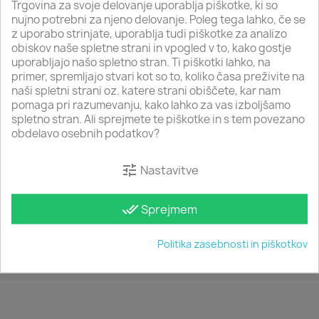
Namizna svetila
Trgovina za svoje delovanje uporablja piškotke, ki so
nujno potrebni za njeno delovanje. Poleg tega lahko, če se
LED reflektorji
z uporabo strinjate, uporablja tudi piškotke za analizo
Cestna svetila
obiskov naše spletne strani in vpogled v to, kako gostje
uporabljajo našo spletno stran. Ti piškotki lahko, na
primer, spremljajo stvari kot so to, koliko časa preživite na
naši spletni strani oz. katere strani obiščete, kar nam
VISEČA SVETILA
pomaga pri razumevanju, kako lahko za vas izboljšamo
spletno stran. Ali sprejmete te piškotke in s tem povezano
obdelavo osebnih podatkov?
Izdelkov ni na voljo.
tune
Nastavitve
Prosimo, poglejte kasneje. Več izdelkov bo prikazanih,
ko jih dodamo.
done_all
Sprejmem
search
Politika zasebnosti in piškotkov