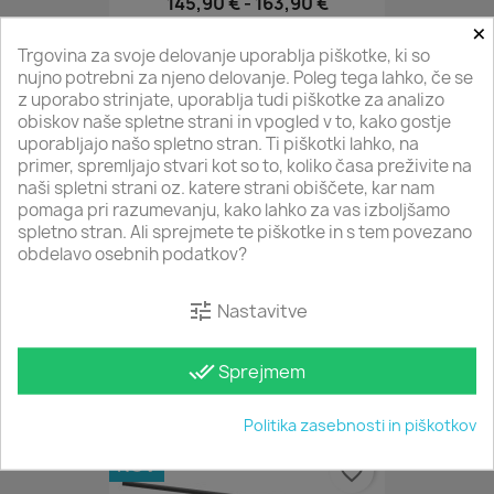
145,90 €
-
163,90 €
×
Trgovina za svoje delovanje uporablja piškotke, ki so
nujno potrebni za njeno delovanje. Poleg tega lahko, če se
NOV
favorite_border
z uporabo strinjate, uporablja tudi piškotke za analizo
obiskov naše spletne strani in vpogled v to, kako gostje
uporabljajo našo spletno stran. Ti piškotki lahko, na
primer, spremljajo stvari kot so to, koliko časa preživite na
naši spletni strani oz. katere strani obiščete, kar nam
pomaga pri razumevanju, kako lahko za vas izboljšamo
spletno stran. Ali sprejmete te piškotke in s tem povezano
obdelavo osebnih podatkov?
tune
Nastavitve
Talna Svetilka TIBERIO...
done_all
Sprejmem
117,90 €
-
135,90 €
Politika zasebnosti in piškotkov
NOV
favorite_border