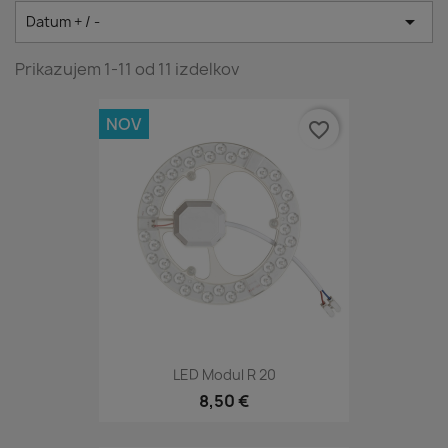

Datum + / -
Prikazujem 1-11 od 11 izdelkov
NOV
favorite_border
LED Modul R 20
8,50 €