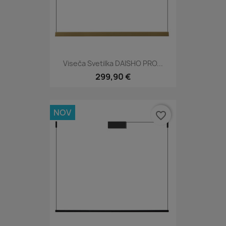
Viseča Svetilka DAISHO PRO...
299,90 €
NOV
favorite_border