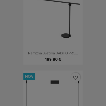
Namizna Svetilka DAISHO PRO...
199,90 €
NOV
favorite_border