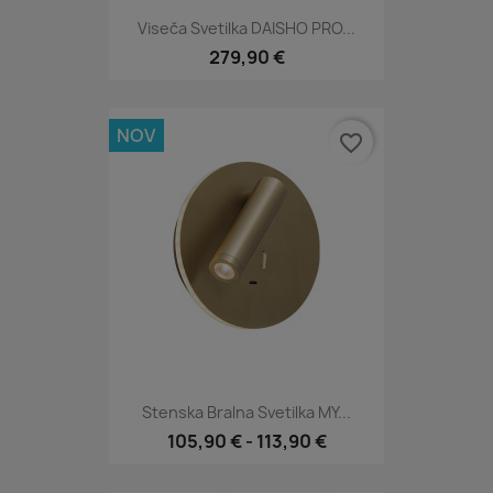
Viseča Svetilka DAISHO PRO...
279,90 €
NOV
favorite_border
Stenska Bralna Svetilka MY...
105,90 €
-
113,90 €