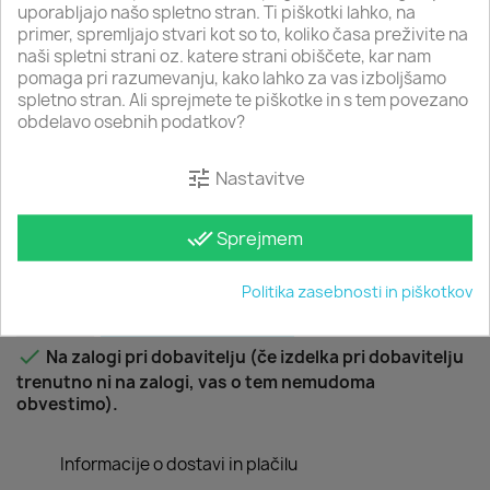
uporabljajo našo spletno stran. Ti piškotki lahko, na
Z DDV
primer, spremljajo stvari kot so to, koliko časa preživite na
Lesene viseče svetilke Lino z lesenim ohišjem in okovom
naši spletni strani oz. katere strani obiščete, kar nam
GU10 so zaradi brezčasne lepote lesa primerne za
pomaga pri razumevanju, kako lahko za vas izboljšamo
sodobne in tradicionalne interierje. Na voljo so v enojni,
spletno stran. Ali sprejmete te piškotke in s tem povezano
dvojni in trojni izvedbi. Kombiniramo jih lahko z ostalimi
obdelavo osebnih podatkov?
lesenimi stropnimi in stenskimi svetilkami.
Število okovov: 1
tune
Nastavitve
done_all
Sprejmem
Količina
Politika zasebnosti in piškotkov

favorite_border
V KOŠARICO

Na zalogi pri dobavitelju (če izdelka pri dobavitelju
trenutno ni na zalogi, vas o tem nemudoma
obvestimo).
Informacije o dostavi in plačilu