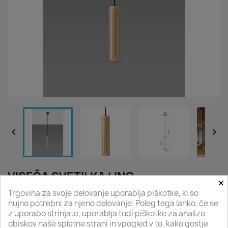


VISEČA SVETILKA LINO
×
Trgovina za svoje delovanje uporablja piškotke, ki so
45,90 €
nujno potrebni za njeno delovanje. Poleg tega lahko, če se
z uporabo strinjate, uporablja tudi piškotke za analizo
45,90 €
-
134,90 €
obiskov naše spletne strani in vpogled v to, kako gostje