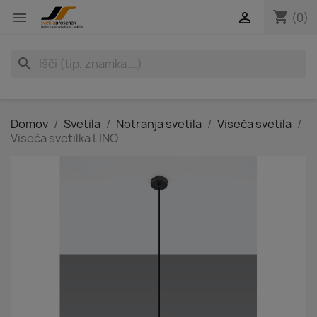
shopping_cart


(0)
search
Domov
Svetila
Notranja svetila
Viseča svetila
Viseča svetilka LINO